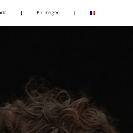
nda
En images