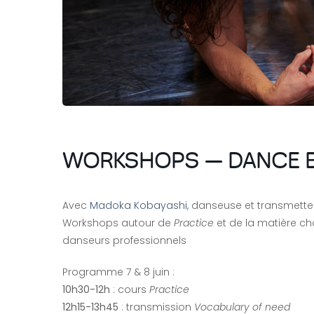
WORKSHOPS — DANCE 
Avec
Madoka Kobayashi
, danseuse et transmett
Workshops autour de
Practice
et de la matière c
danseurs professionnels
Programme 7 & 8 juin :
10h30-12h
: cours
Practice
12h15-13h45
: transmission
Vocabulary of need