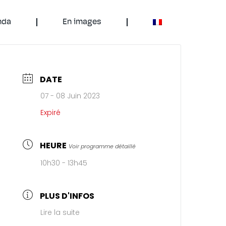
nda
En images
DATE
07 - 08 Juin 2023
Expiré
HEURE
Voir programme détaillé
10h30 - 13h45
PLUS D'INFOS
Lire la suite